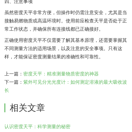
四、注意事项
虽然密度天平非常方便，但操作时仍需注意安全，尤其是当
接触易燃物质或高温环境时。使用前应检查天平是否处于正
常工作状态，并确保所有连接线都已正确接好。
正确使用密度天平不仅需要了解其基本原理，还需要掌握其
不同测量方法的适用场景，以及注意的安全事项。只有这
样，才能保证密度测量结果的准确性和可靠性。
上一篇：
密度天平：精准测量物质密度的神器
下一篇：
紫外可见分光光度计：如何测定溶液的最大吸收波
长
相关文章
认识密度天平：科学测量的秘密