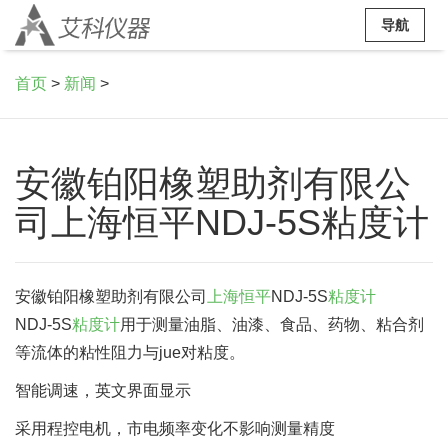
导航
首页
>
新闻
>
安徽铂阳橡塑助剂有限公
司上海恒平NDJ-5S粘度计
安徽铂阳橡塑助剂有限公司
上海恒平
NDJ-5S
粘度计
NDJ-5S
粘度计
用于测量油脂、油漆、食品、药物、粘合剂
等流体的粘性阻力与jue对粘度。
智能调速，英文界面显示
采用程控电机，市电频率变化不影响测量精度