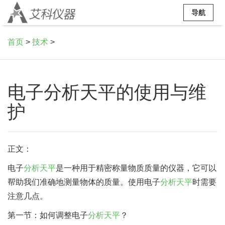
导航
首页
>
技术
>
电子分析天平的使用与维
护
正文：
电子
分析天平
是一种用于精密称量物质质量的仪器，它可以
帮助我们准确地测量物体的质量。使用电子
分析天平
时需要
注意几点。
第一节：如何调整电子
分析天平
？