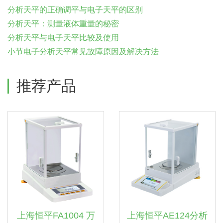
分析天平的正确调平与电子天平的区别
分析天平：测量液体重量的秘密
分析天平与电子天平比较及使用
小节电子分析天平常见故障原因及解决方法
推荐产品
上海恒平FA1004 万
上海恒平AE124分析