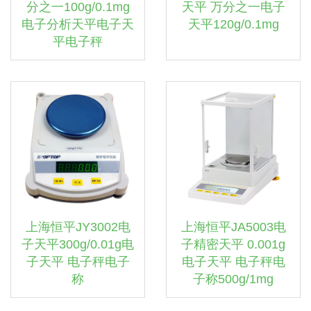
分之一100g/0.1mg
天平 万分之一电子
电子分析天平电子天
天平120g/0.1mg
平电子秤
上海恒平JY3002电
上海恒平JA5003电
子天平300g/0.01g电
子精密天平 0.001g
子天平 电子秤电子
电子天平 电子秤电
称
子称500g/1mg