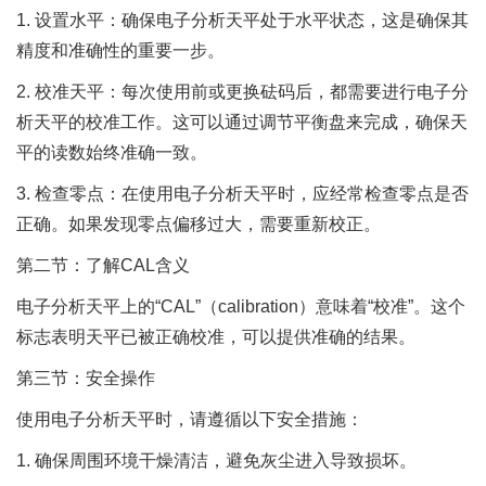
1. 设置水平：确保电子分析天平处于水平状态，这是确保其
精度和准确性的重要一步。
2. 校准天平：每次使用前或更换砝码后，都需要进行电子分
析天平的校准工作。这可以通过调节平衡盘来完成，确保天
平的读数始终准确一致。
3. 检查零点：在使用电子分析天平时，应经常检查零点是否
正确。如果发现零点偏移过大，需要重新校正。
第二节：了解CAL含义
电子分析天平上的“CAL”（calibration）意味着“校准”。这个
标志表明天平已被正确校准，可以提供准确的结果。
第三节：安全操作
使用电子分析天平时，请遵循以下安全措施：
1. 确保周围环境干燥清洁，避免灰尘进入导致损坏。